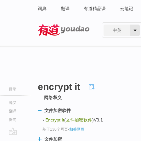
词典
翻译
有道精品课
云笔记
中英
有道 - 网易旗下搜索
encrypt it
目录
网络释义
释义
文件加密软件
翻译
例句
›
Encrypt It
(
文件加密软件
)V3.1
基于130个网页
-
相关网页
go
文件加密