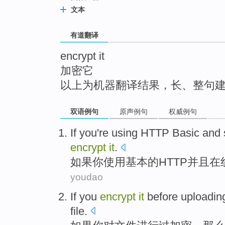
top
文本
有道翻译
encrypt it
加密它
以上为机器翻译结果，长、整句
双语例句
原声例句
权威例句
If
you're
using
HTTP
Basic
and
encrypt
it
.
如果
你
使用
基本
的
HTTP
并且
在
youdao
If
you
encrypt
it
before
uploadin
file
.