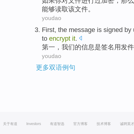
如果
你
对文件进行
过
加密
，那么
能够
读取
该
文件。
youdao
First
, the
message
is
signed
by 
to
encrypt
it
.
第一
，
我们的
信息
是
签名
用
发件
youdao
更多双语例句
关于有道
Investors
有道智选
官方博客
技术博客
诚聘英