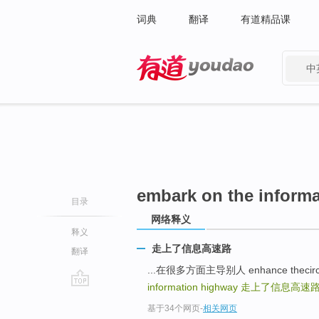
词典
翻译
有道精品课
中
有道 - 网易旗下搜索
embark on the inform
目录
网络释义
释义
走上了信息高速路
翻译
...在很多方面主导别人 enhance thecircu
information highway
走上了信息高速
go
基于34个网页
-
相关网页
top