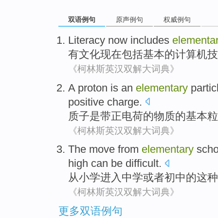
双语例句
原声例句
权威例句
Literacy
now
includes
elementa
有文化
现在
包括
基本
的
计算机
技
《柯林斯英汉双解大词典》
A proton
is
an
elementary
partic
positive charge.
质子
是
带正电荷
的
物质的
基本
粒
《柯林斯英汉双解大词典》
The move
from
elementary
scho
high
can
be
difficult
.
从
小学
进入
中学
或者
初中的
这种
《柯林斯英汉双解大词典》
更多双语例句