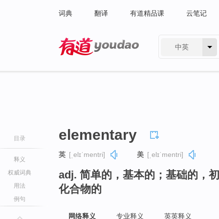
词典
翻译
有道精品课
云笔记
中英
有道 - 网易旗下搜索
elementary
目录
英
[ˌelɪˈmentri]
美
[ˌelɪˈmentri]
释义
adj. 简单的，基本的；基础的
权威词典
用法
化合物的
例句
网络释义
专业释义
英英释义