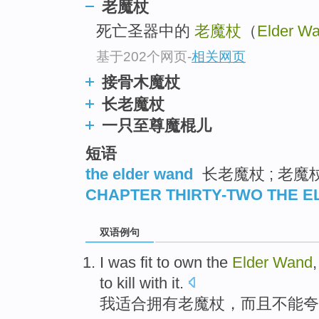
老魔杖
死亡圣器中的
老魔杖
（
Elder W
基于202个网页
-
相关网页
接骨木魔杖
长老魔杖
一只至尊魔棍儿
短语
the elder wand
长老魔杖 ; 老魔杖
CHAPTER THIRTY-TWO THE 
双语例句
I was
fit to
own
the
Elder
Wand
to kill
with
it
.
我
适合
拥有
老
魔杖，
而且
不能
夸