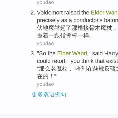
youdao
Voldemort
raised
the
Elder
Wan
precisely
as
a
conductor's bato
伏地魔
举起
了那根接
骨木
魔杖，
握
着一跟指挥棒一样。
youdao
"
So
the
Elder
Wand
,"
said
Harr
could
retort
, "
you
think
that
exis
“
那么
老
魔杖，”
哈利
在
赫敏
反驳
在
的！”
youdao
更多双语例句