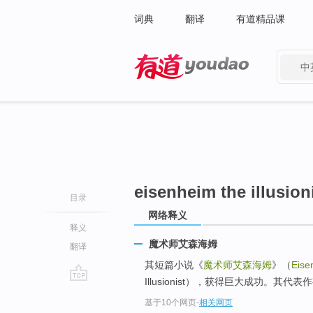
词典
翻译
有道精品课
中
有道 - 网易旗下搜索
eisenheim the illusion
目录
网络释义
释义
魔术师艾森海姆
翻译
其短篇小说《
魔术师艾森海姆
》（
Eisen
Illusionist），获得巨大成功。其代
go
基于10个网页
-
相关网页
top