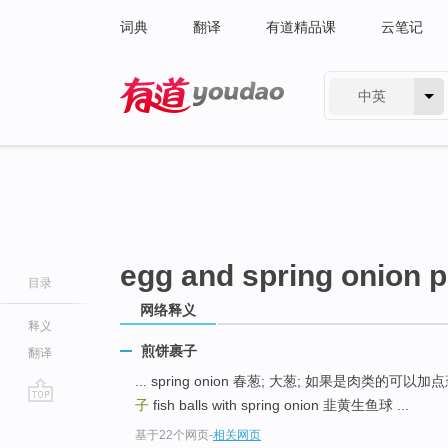
词典
翻译
有道精品课
云笔记
中英
有道 - 网易旗下搜索
egg and spring onion 
目录
网络释义
释义
煎饼裹子
翻译
... spring onion 春葱; 大葱; 如果是肉类的可以加
子
fish balls with spring onion 韭黄生鱼球 ...
go
基于22个网页
-
相关网页
top