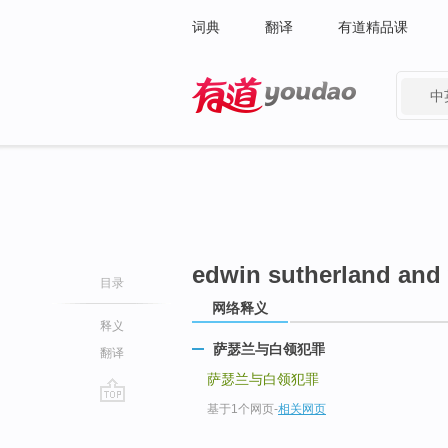
词典
翻译
有道精品课
中
有道 - 网易旗下搜索
edwin sutherland and 
目录
网络释义
释义
萨瑟兰与白领犯罪
翻译
萨瑟兰与白领犯罪
基于1个网页
-
相关网页
go
top