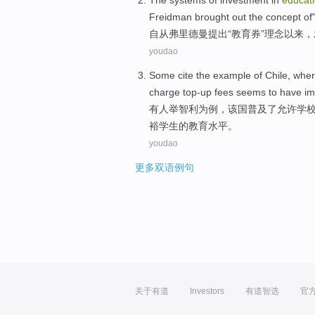
The
systems
of
investment
in
educat
Freidman brought out
the
concept
of
自从
弗里德曼
提出“
教育
券
”
理念
以来，
youdao
Some
cite
the
example
of
Chile
, whe
charge
top-up
fees
seems
to
have
im
有人
举
智利
为
例
，该国
普及
了
允许
学
裕学生的
教育水平
。
youdao
更多双语例句
关于有道
Investors
有道智选
官