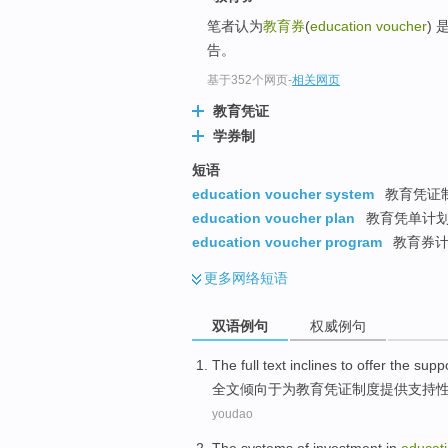
笔者认为
教育券
(
education voucher
)
告。
基于352个网页
-
相关网页
教育凭证
学券制
短语
education voucher system
教育凭证
education voucher plan
教育凭单计
education voucher program
教育券
更多
网络短语
双语例句
权威例句
The full text
inclines
to
offer
the supp
全文
倾向
于
为
教育
凭证
制度
提供
支持
youdao