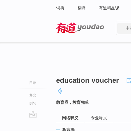
词典
翻译
有道精品课
中
有道 - 网易旗下搜索
education voucher
目录
释义
教育券，教育凭单
例句
网络释义
专业释义
go
top
教育券