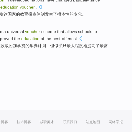
ion
in developed
nations
have
changed
basically
since
"
education
voucher
".
发达
国家
的
教育
投资
体制
发生了根本性
的
变化
。
re a
universal
voucher
scheme
that
allows
schools
to
proved
the
education
of
the
best-off
most
.
校
收取
附加
学费
的
学
券
计划
，但
似乎
只最大程度
地
提高
了最富
方博客
技术博客
诚聘英才
联系我们
站点地图
网络举报