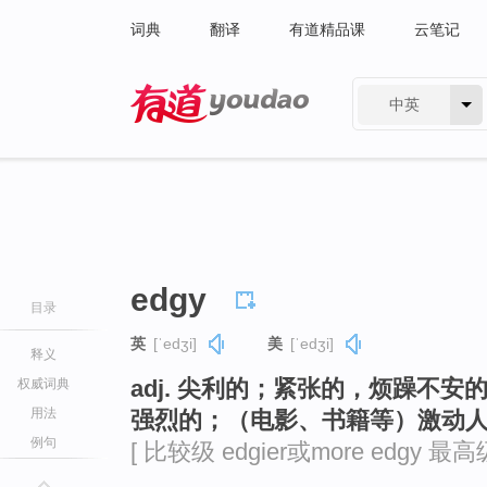
词典
翻译
有道精品课
云笔记
中英
有道 - 网易旗下搜索
edgy
目录
英
[ˈedʒi]
美
[ˈedʒi]
释义
adj. 尖利的；紧张的，烦躁不
权威词典
用法
强烈的；（电影、书籍等）激动
例句
[ 比较级 edgier或more edgy 最高级 