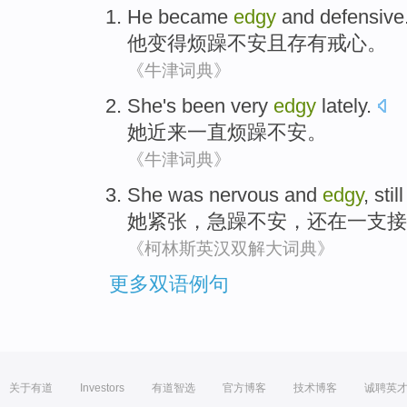
He
became
edgy
and
defensive
他
变得
烦躁不安
且
存有戒心
。
《牛津词典》
She
's been
very
edgy
lately
.
她
近来
一直
烦躁
不安。
《牛津词典》
She
was nervous
and
edgy
,
still
她
紧张
，
急躁
不安，
还
在一支接
《柯林斯英汉双解大词典》
更多双语例句
关于有道
Investors
有道智选
官方博客
技术博客
诚聘英