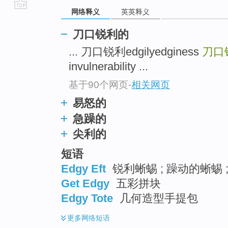
网络释义
英英释义
go
top
刀口锐利的
... 刀口锐利edgilyedginess
刀口
invulnerability ...
基于90个网页
-
相关网页
易怒的
急躁的
尖利的
短语
Edgy Eft
锐利蜥蜴 ; 躁动的蜥蜴 
Get Edgy
五彩拼块
Edgy Tote
几何造型手提包
更多
网络短语