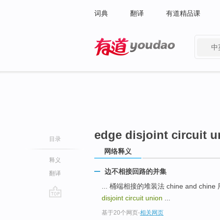
词典
翻译
有道精品课
中
有道 - 网易旗下搜索
edge disjoint circuit 
目录
网络释义
释义
边不相接回路的并集
翻译
... 桶端相接的堆装法 chine and chi
disjoint circuit union
...
go
基于20个网页
-
相关网页
top