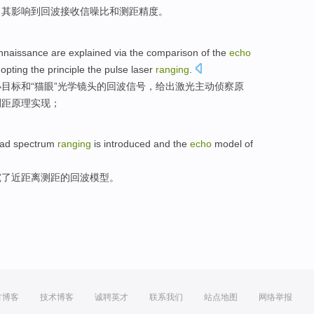
，
其
影响到
回波
接收
信噪比
和
测距
精度
。
nnaissance
are explained
via the
comparison
of the
echo
opting
the
principle
the
pulse
laser
ranging
.
目标和“
猫眼
”光学镜头的
回波
信号，给出
激光
主动
侦察
原
测距
原理实现；
ad spectrum
ranging
is introduced and the
echo
model
of
究了
近
距离测距的
回波
模型
。
方博客
技术博客
诚聘英才
联系我们
站点地图
网络举报