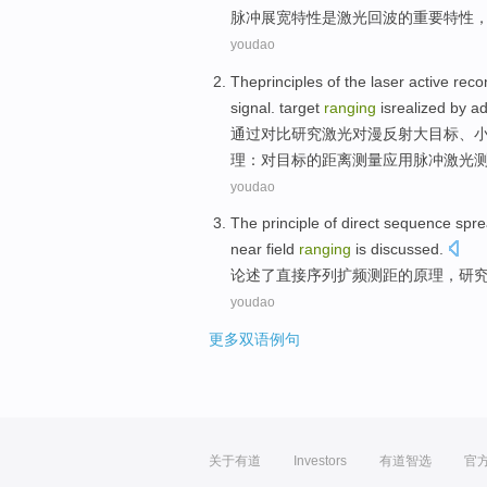
脉冲
展宽
特性
是
激光
回波
的
重要
特性
youdao
Theprinciples
of
the
laser
active
reco
signal.
target
ranging
isrealized
by ad
通过
对比
研究
激光
对
漫反射
大
目标
、小
理
：
对
目标
的
距离测量应用
脉冲
激光
youdao
The
principle
of
direct
sequence
spre
near
field
ranging
is
discussed
.
论述了
直接
序列
扩频
测距
的
原理
，研
youdao
更多双语例句
关于有道
Investors
有道智选
官