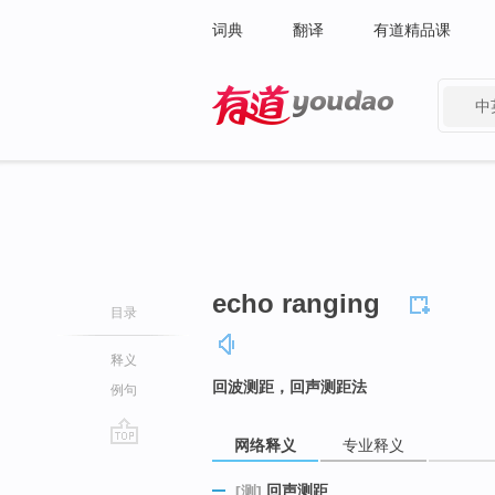
词典
翻译
有道精品课
中
有道 - 网易旗下搜索
echo ranging
目录
释义
回波测距，回声测距法
例句
网络释义
专业释义
go
top
回声测距
[测]