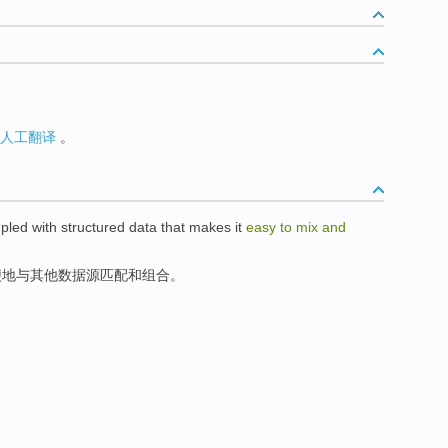
人工翻译
。
upled with
structured
data
that
makes it
easy
to
mix
and
便
地
与
其他
数据源
匹配
和
组合
。