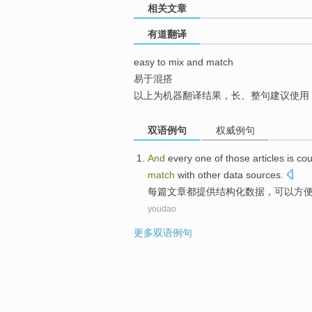
相关文章
top
有道翻译
easy to mix and match
易于混搭
以上为机器翻译结果，长、整句建议使用
双语例句
权威例句
And
every
one of those
articles
is co
match
with
other
data sources
.
每篇
文章
都
提供
结构化
数据
，
可以
方
youdao
更多双语例句