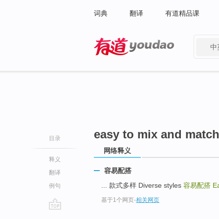
词典
翻译
有道精品课
中
有道 - 网易旗下搜索
easy to mix and matc
目录
网络释义
释义
容易配搭
翻译
... 款式多样 Diverse styles
容易配搭
E
例句
基于1个网页
-
相关网页
go