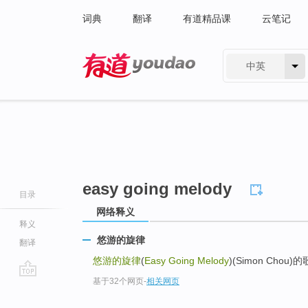
词典
翻译
有道精品课
云笔记
中英
有道 - 网易旗下搜索
easy going melody
目录
网络释义
释义
悠游的旋律
翻译
悠游的旋律
(
Easy Going Melody
)(Simon Ch
基于32个网页
-
相关网页
go
top