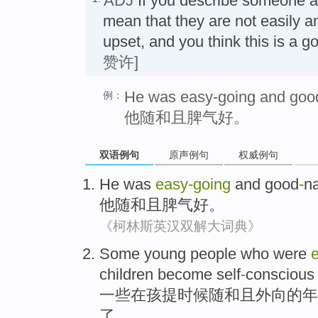
ADJ
If you describe someone 
mean that they are not easily a
upset, and you think this is a
赞许]
He was easy-going and good
例：
他随和且脾气好。
双语例句
原声例句
权威例句
He
was
easy-going
and
good
-
n
他
随和
且
脾气好
。
《柯林斯英汉双解大词典》
Some
young people
who
were
children
become
self
-
conscious
一些
在孩提
时候
随和
且
外向的
年
了
。