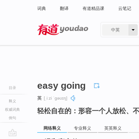
词典
翻译
有道精品课
云笔记
中英
有道 - 网易旗下搜索
easy going
目录
英
[ˌiːzi ˈɡəʊɪŋ]
释义
轻松自在的：形容一个人放松、
权威词典
例句
网络释义
专业释义
英英释义