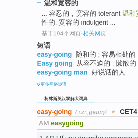
go
温和宽容的
top
... 容忍的，宽容的 tolerant
温和
性的, 宽容的 indulgent ...
基于194个网页
-
相关网页
短语
easy-going
随和的 ; 容易相处的 
Easy going
从容不迫的 ; 懒散的 
easy-going man
好说话的人
更多
网络短语
柯林斯英汉双解大词典
easy-going
CET4
/ˈiːziːˌgəʊɪŋ/
AM
easygoing
1.