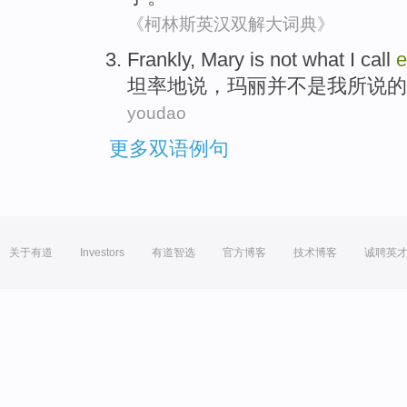
《柯林斯英汉双解大词典》
Frankly
,
Mary
is not
what
I
call
e
坦率地说
，
玛丽
并
不是
我
所说
的
youdao
更多双语例句
关于有道
Investors
有道智选
官方博客
技术博客
诚聘英