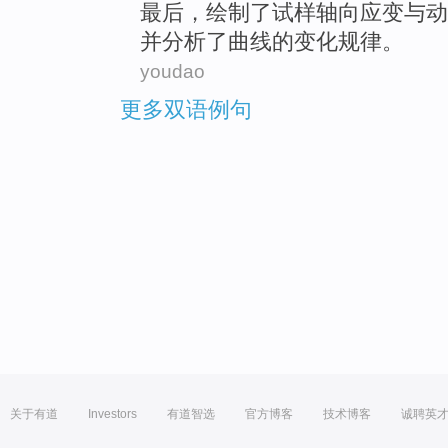
最后
，绘制
了
试样轴向
应变
与
动
并
分析了曲线的变化规律。
youdao
更多双语例句
关于有道
Investors
有道智选
官方博客
技术博客
诚聘英