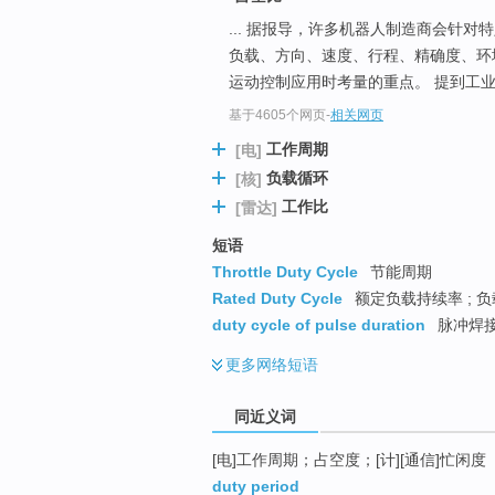
top
... 据报导，许多机器人制造商会针
负载、方向、速度、行程、精确度、环
运动控制应用时考量的重点。 提到工
基于4605个网页
-
相关网页
工作周期
[电]
负载循环
[核]
工作比
[雷达]
短语
Throttle Duty Cycle
节能周期
Rated Duty Cycle
额定负载持续率 ; 负
duty cycle of pulse duration
脉冲焊
更多
网络短语
同近义词
[电]工作周期；占空度；[计][通信]忙闲度
duty period