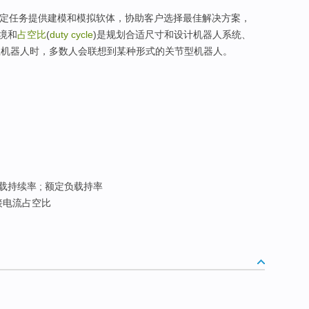
对特定任务提供建模和模拟软体，协助客户选择最佳解决方案，
境和
占空比
(
duty cycle
)是规划合适尺寸和设计机器人系统、
业机器人时，多数人会联想到某种形式的关节型机器人。
载持续率 ; 额定负载持率
接电流占空比