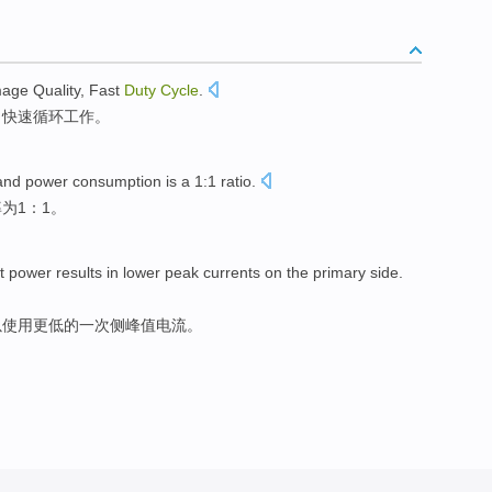
mage
Quality
,
Fast
Duty
Cycle
.
，
快速
循环工作
。
and
power
consumption
is
a 1:1
ratio
.
率
为1：1。
t
power results
in
lower
peak
currents
on
the
primary
side
.
以使用
更低
的
一次
侧
峰值
电流
。