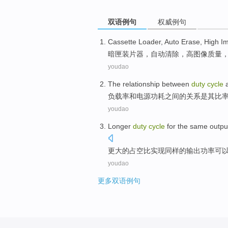
双语例句
权威例句
Cassette
Loader,
Auto
Erase
,
High
I
暗匣装
片器，
自动
清除
，
高
图像
质量
youdao
The
relationship between
duty
cycle
负载
率
和
电源
功耗
之间
的关系
是
其
比
youdao
Longer
duty
cycle
for
the
same
outpu
更
大的
占
空比实现
同样
的
输出
功率
可
youdao
更多双语例句