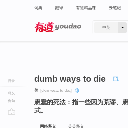
词典
翻译
有道精品课
云笔记
中英
有道 - 网易旗下搜索
dumb ways to die
目录
美
[dʌm weɪz tu daɪ]
释义
愚蠢的死法：指一些因为荒谬、
例句
式。
go
top
网络释义
英英释义