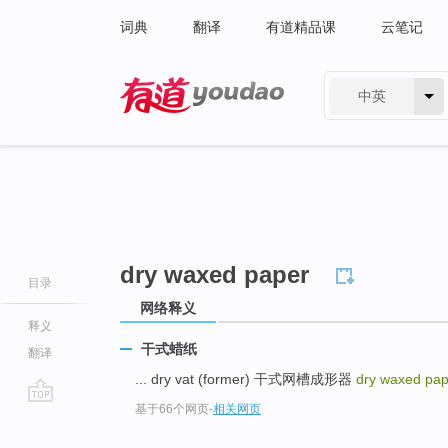
词典
翻译
有道精品课
云笔记
中英
有道 - 网易旗下搜索
dry waxed paper
目录
网络释义
释义
干式蜡纸
翻译
... dry vat (former) 干式网槽成形器
dry waxed pa
基于66个网页
-
相关网页
go
top