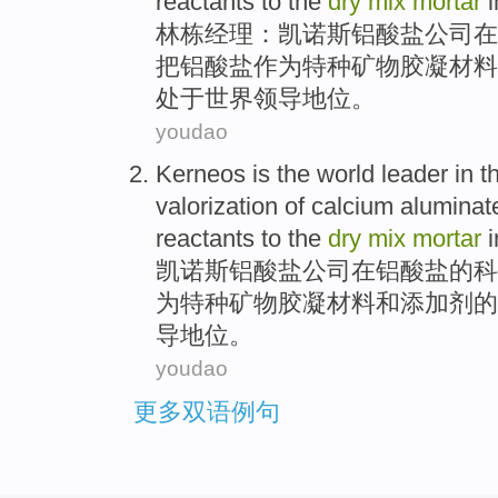
reactants to the
dry
mix
mortar
林栋
经理：凯诺斯
铝
酸盐公司
在
把
铝酸盐
作为特种
矿物
胶
凝材料
处于
世界
领导地位
。
youdao
Kerneos
is the
world
leader
in
t
valorization
of
calcium
aluminat
reactants to the
dry
mix
mortar
凯诺
斯
铝
酸盐公司
在
铝酸盐
的
科
为特种
矿物
胶
凝材料和添加剂的
导地位
。
youdao
更多双语例句