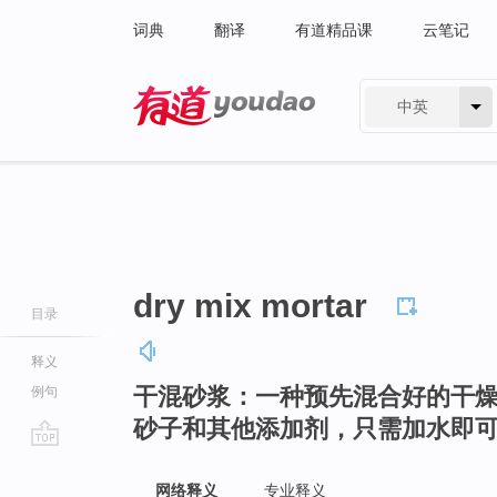
词典
翻译
有道精品课
云笔记
中英
有道 - 网易旗下搜索
dry mix mortar
目录
释义
干混砂浆：一种预先混合好的干
例句
砂子和其他添加剂，只需加水即
go
top
网络释义
专业释义