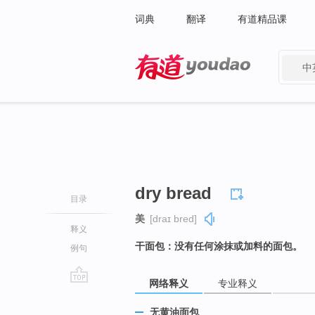
词典
翻译
有道精品课
中
有道 - 网易旗下搜索
dry bread
目录
美
[draɪ bred]
释义
干面包：没有任何涂抹或加料的面包。
例句
网络释义
专业释义
go
top
无黄油面包