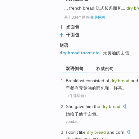
... french bread 法式长条面包...
dry b
基于834个网页
-
相关网页
光面包
干面包
短语
dry bread toast etc
无黄油的面包
双语例句
权威例句
Breakfast
consisted
of
dry
bread
and
早餐
有无黄油
的
面包
和
一杯
茶
。
《牛津词典》
She
gave
him
the
dry
bread
.
她
给了
他
干
面包
。
youdao
I
don't
like
dry
bread
and
corn
.