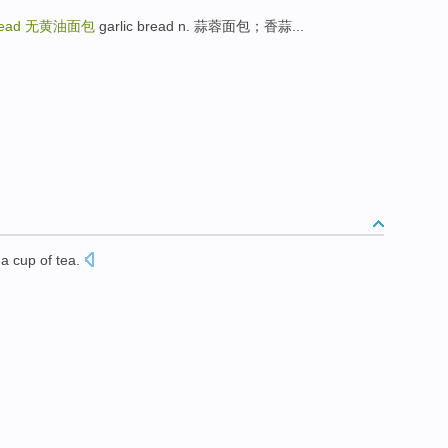
read
无黄油面包
garlic bread n. 蒜蓉面包；香蒜...
a cup of
tea
.