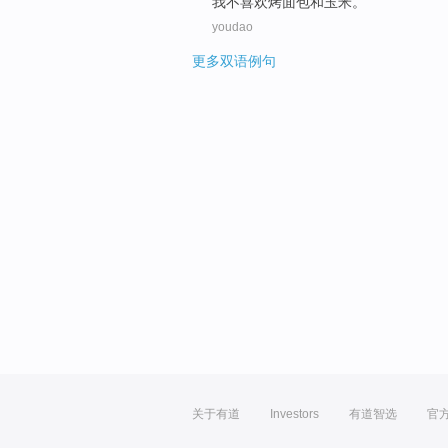
我
不
喜欢
烤
面包
和
玉米
。
youdao
更多双语例句
关于有道
Investors
有道智选
官