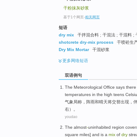
干粉抹灰砂浆
基于1个网页
-
相关网页
短语
dry mix
干拌混合料 ; 干混法 ; 干混料 ;
shotcrete dry-mix process
干喷砼生
Dry Mix Mortar
干混砂浆
更多
网络短语
双语例句
The Meteorological Office
says
there
temperatures
in
the
high teens Celsi
气象局
称
，
阵雨
和
晴天将
交替
出现
，
右）。
youdao
The almost
-
uninhabited
region
cover
square
miles] and is a
mix
of
dry
str