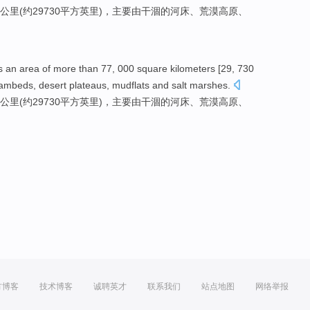
公里
(约29730平方
英里
)，主要由
干涸
的河床、
荒漠
高原、
s an
area
of
more than 77, 000
square
kilometers
[29, 730
eambeds
,
desert
plateaus
,
mudflats
and salt marshes.
公里
(约29730平方
英里
)，主要由
干涸
的河床、
荒漠
高原、
方博客
技术博客
诚聘英才
联系我们
站点地图
网络举报