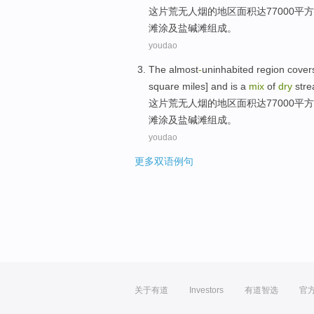
这
片荒无人烟
的
地区
面积
达77000
平方
滩涂及盐碱滩组成。
youdao
The almost
-
uninhabited
region
cover
square
miles] and is a
mix
of
dry
str
这
片荒无人烟
的
地区
面积
达77000
平方
滩涂及盐碱滩组成。
youdao
更多双语例句
关于有道
Investors
有道智选
官