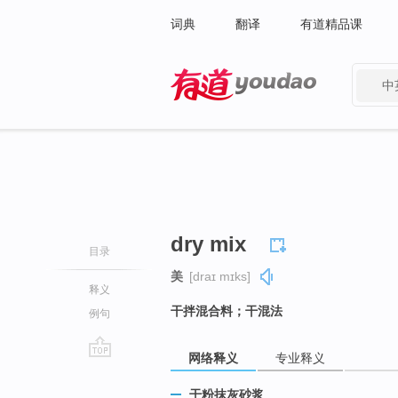
词典
翻译
有道精品课
中
有道 - 网易旗下搜索
dry mix
目录
美
[draɪ mɪks]
释义
干拌混合料；干混法
例句
网络释义
专业释义
go
top
干粉抹灰砂浆