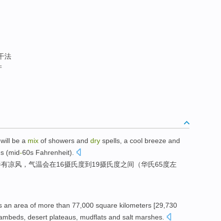
 干法
产
will be
a
mix
of showers
and
dry
spells
, a
cool breeze
and
us
(
mid
-
60s Fahrenheit
).
伴有
凉风
，
气温会
在
16
摄氏度
到19摄氏度之间（华氏65度左
s
an area
of
more than 77,000
square
kilometers
[29,730
eambeds
,
desert
plateaus
,
mudflats
and salt marshes.