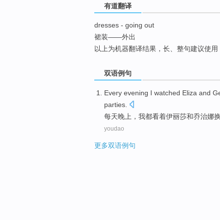
有道翻译
top
dresses - going out
裙装——外出
以上为机器翻译结果，长、整句建议使用
双语例句
Every
evening
I
watched
Eliza
and
Ge
parties
.
每天
晚上
，
我
都看着
伊丽莎
和
乔治娜
youdao
更多双语例句