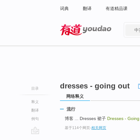
词典
翻译
有道精品课
中
有道 - 网易旗下搜索
dresses - going out
目录
网络释义
释义
流行
翻译
博客 ... Dresses 裙子
Dresses - Goin
例句
基于114个网页
-
相关网页
go