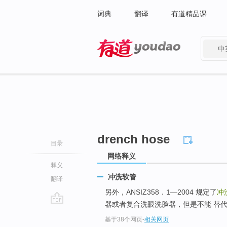
词典
翻译
有道精品课
中
有道 - 网易旗下搜索
drench hose
目录
网络释义
释义
冲洗软管
翻译
另外，ANSIZ358．1—2004 规定了
冲
器或者复合洗眼洗脸器，但是不能 替
go
基于38个网页
-
相关网页
top