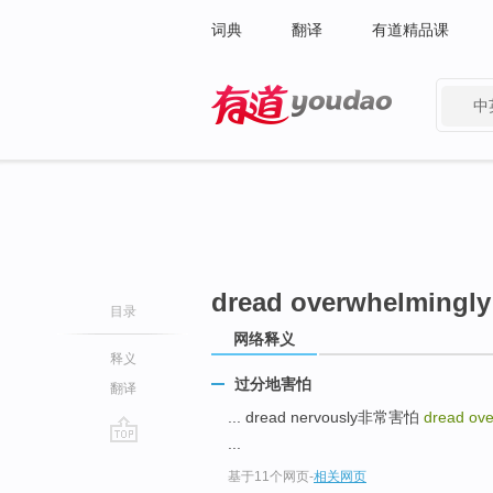
词典
翻译
有道精品课
中
有道 - 网易旗下搜索
dread overwhelmingly
目录
网络释义
释义
过分地害怕
翻译
... dread nervously非常害怕
dread ove
...
go
基于11个网页
-
相关网页
top