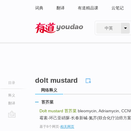
词典
翻译
有道精品课
云笔记
中英
有道 - 网易旗下搜索
dolt mustard
目录
网络释义
释义
苔芥菜
翻译
Dolt mustard
苔芥菜
bleomycin, Adriamycin, CC
霉素-环己亚硝脲-长春新碱-氮芥(联合化疗治癌方案)
go
基于8个网页
-
相关网页
top