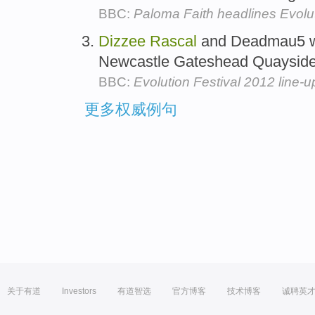
BBC:
Paloma Faith headlines Evolut
Dizzee
Rascal
and Deadmau5 wil
Newcastle Gateshead Quayside
BBC:
Evolution Festival 2012 line
更多权威例句
关于有道
Investors
有道智选
官方博客
技术博客
诚聘英