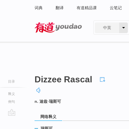
词典
翻译
有道精品课
云笔记
中英
有道 - 网易旗下搜索
Dizzee Rascal
目录
释义
n. 迪兹·瑞斯可
例句
网络释义
go
top
瑞斯可