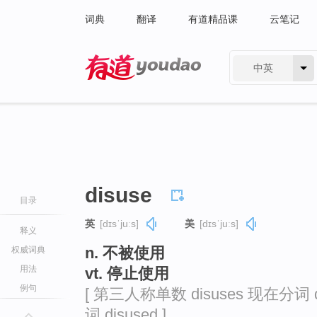
词典
翻译
有道精品课
云笔记
中英
有道 - 网易旗下搜索
disuse
目录
英
[dɪsˈjuːs]
美
[dɪsˈjuːs]
释义
n. 不被使用
权威词典
用法
vt. 停止使用
例句
[ 第三人称单数 disuses 现在分词 d
词 disused ]