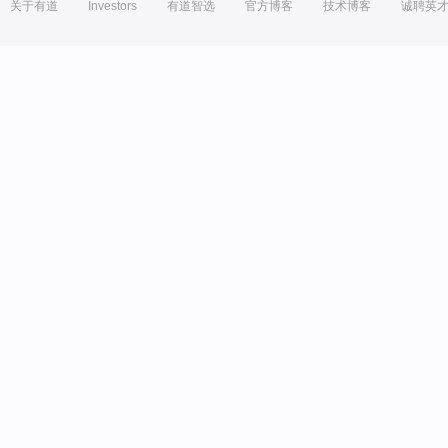
关于有道
Investors
有道智选
官方博客
技术博客
诚聘英