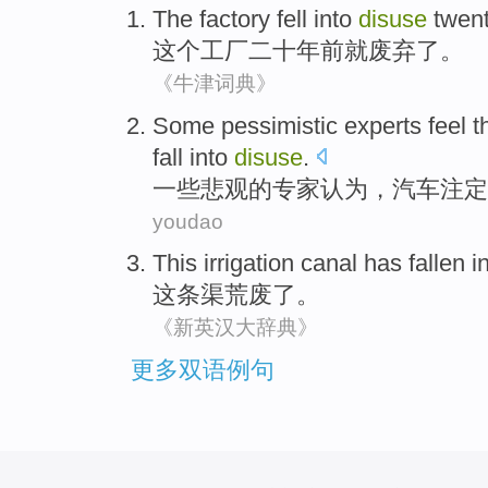
The
factory
fell into
disuse
twen
这个
工厂
二十
年前
就
废弃
了。
《牛津词典》
Some
pessimistic
experts
feel
t
fall
into
disuse
.
一些
悲观
的
专家
认为
，
汽车
注定
youdao
This
irrigation canal
has fallen i
这
条
渠
荒废
了。
《新英汉大辞典》
更多双语例句