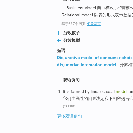
... Business Model 商业模式 ; 经
Relational model 以表的形式表示数据的
基于837个网页
-
相关网页
分散模子
分散模型
短语
Disjunctive model of consumer choic
disjunctive interaction model
分离相
双语例句
It
is
formed
by
linear
causal
model
a
它们
由
线性
的
因果决定
和
不相容
选言
youdao
更多双语例句