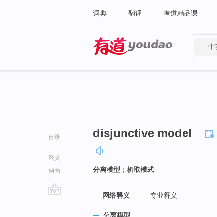
词典
翻译
有道精品课
中
有道 - 网易旗下搜索
disjunctive model
目录
释义
分离模型；析取模式
例句
网络释义
专业释义
go
top
分离模型