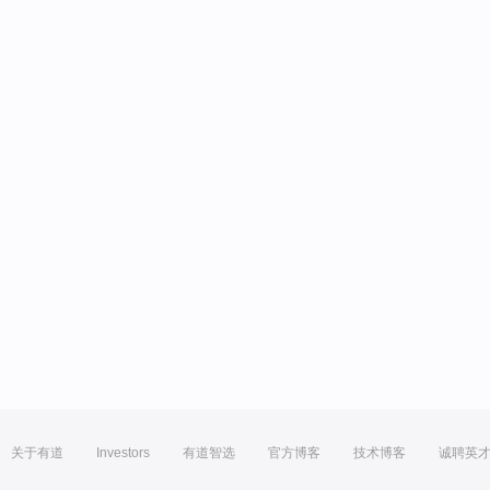
关于有道
Investors
有道智选
官方博客
技术博客
诚聘英