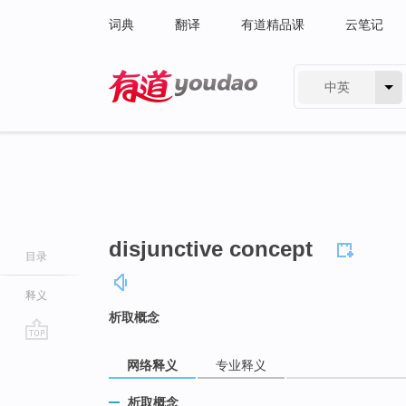
词典
翻译
有道精品课
云笔记
中英
有道 - 网易旗下搜索
disjunctive concept
目录
释义
析取概念
go
网络释义
专业释义
top
析取概念