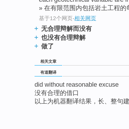
» 在有限范围内包括岩土工程的
基于12个网页
-
相关网页
无合理辩解而没有
也没有合理辩解
做了
相关文章
有道翻译
did without reasonable excuse
没有合理的借口
以上为机器翻译结果，长、整句