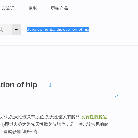
云笔记
惠惠
更多产品
英
tion of hip
臼,小儿先天性髋关节脱位,先天性髋关节脱臼
发育性髋脱位
DH)即过去称之为先天性髋关节脱位，是一种比较常见的畸
造成患髋和腰部疼...