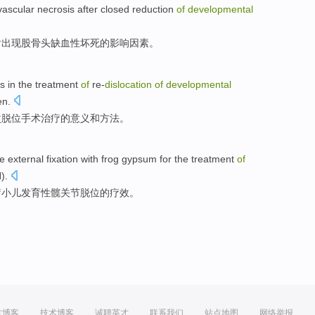
ascular
necrosis
after
closed
reduction
of
developmental
后
出现
股骨头
缺血性
坏死
的
影响因素
。
s
in the
treatment
of
re-
dislocation
of
developmental
en
.
次
脱位
手术
治疗
的
意义
和
方法
。
e external
fixation
with
frog
gypsum for
the
treatment
of
).
疗
小儿
发育
性髋关节
脱位
的
疗效
。
方博客
技术博客
诚聘英才
联系我们
站点地图
网络举报