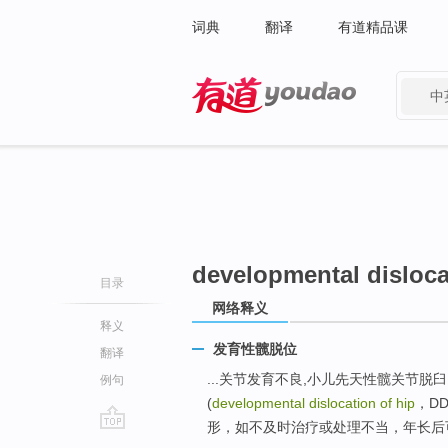
词典
翻译
有道精品课
中
有道 - 网易旗下搜索
developmental disloca
目录
网络释义
释义
发育性髋脱位
翻译
...关节发育不良,小儿先天性髋关节脱
例句
(
developmental dislocation of hip
，D
形，如不及时治疗或处理不当，年长后可
go