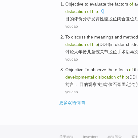
Objective to
evaluate
the
factors
of
av
dislocation
of
hip
.
目的
评价分析
发育性
髋
脱位
闭合
复位
youdao
To
discuss
the
meanings
and
method
dislocation
of
hip
(
DDH
)in
older
childr
讨论
大年龄
儿童
髋关节
脱位
手术后再
youdao
Objective To
observe
the
effects
of
th
developmental
dislocation
of
hip
(DDH
前言：
目的
观察
“
蛙
式”位
石膏
固定
治
youdao
更多双语例句
关于有道
Investors
有道智选
官