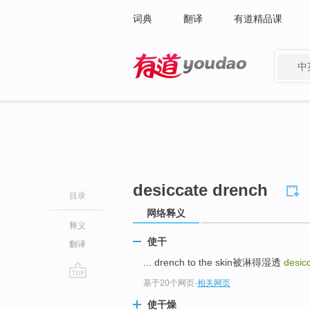
词典
翻译
有道精品课
中
有道 - 网易旗下搜索
desiccate drench
目录
网络释义
释义
使干
翻译
... drench to the skin被淋得湿透
desic
基于20个网页
-
相关网页
go
top
使干燥