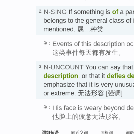
N-SING
If something is
of
a par
2.
belongs to the general class of 
mentioned. 属…种类
Events of this description oc
例：
这类事件每天都有发生。
N-UNCOUNT
You can say that
3.
description
, or that it
defies
de
emphasize that it is very unusua
or extreme. 无法形容
[强调]
His face is weary beyond des
例：
他脸上的疲惫无法形容。
词组短语
同近义词
同根词
词语