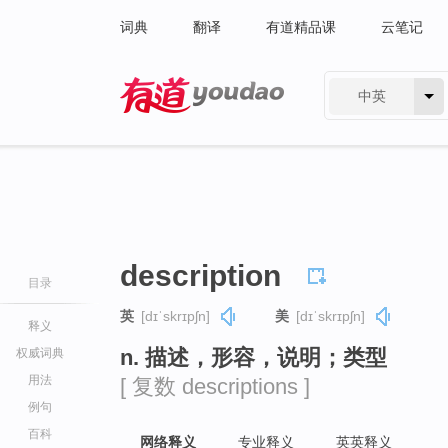
词典
翻译
有道精品课
云笔记
中英
有道 - 网易旗下搜索
description
目录
英
[dɪˈskrɪpʃn]
美
[dɪˈskrɪpʃn]
释义
n. 描述，形容，说明；类型
权威词典
用法
[ 复数 descriptions ]
例句
百科
网络释义
专业释义
英英释义