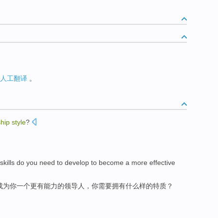
人工翻译
。
ship
style
?
skills
do
you
need to
develop
to
become
a
more
effective
成为
你
一个
更有
能力
的
领导人
，你
需要
拥有
什么样
的特质？