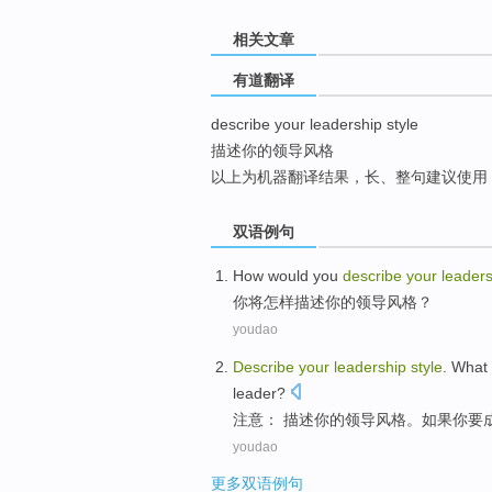
top
相关文章
有道翻译
describe your leadership style
描述你的领导风格
以上为机器翻译结果，长、整句建议使用
双语例句
How would
you
describe
your
leader
你
将
怎样
描述
你
的
领导
风格
？
youdao
Describe
your
leadership
style
.
What
leader
?
注意：
描述
你
的
领导
风格
。如果
你
要
youdao
更多双语例句