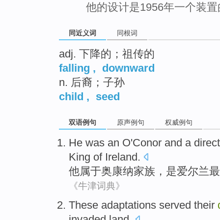
他的设计是1956年一个装
同近义词
同根词
adj. 下降的；祖传的
falling
,
downward
n. 后裔；子孙
child
,
seed
双语例句
原声例句
权威例句
He
was
an
O'Conor
and
a
direc
King
of
Ireland
.
他
属于
奥康纳
家族，
是
爱尔兰
最
《牛津词典》
These
adaptations
served
their
invaded land.