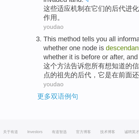
这些
适应
机制在
它们的
后代
进化
作用。
youdao
This
method
tells
you
all
informa
whether
one
node
is
descendan
whether
it
is
before
or
after, an
这个
方法
告诉
您
所有
想
知道
的
信
点
的
祖先
的
后代
，
它
是
在前面
还
youdao
更多双语例句
关于有道
Investors
有道智选
官方博客
技术博客
诚聘英