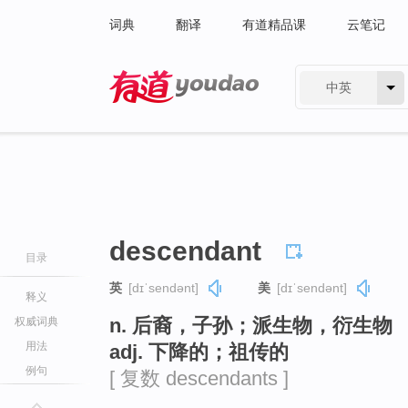
词典
翻译
有道精品课
云笔记
中英
有道 - 网易旗下搜索
descendant
目录
英
[dɪˈsendənt]
美
[dɪˈsendənt]
释义
n. 后裔，子孙；派生物，衍生物
权威词典
用法
adj. 下降的；祖传的
例句
[ 复数 descendants ]