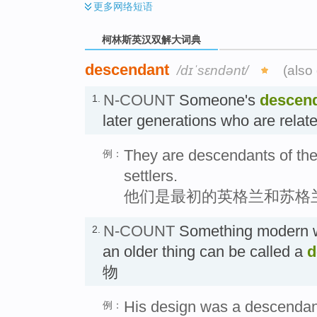
更多
网络短语
柯林斯英汉双解大词典
descendant
/dɪˈsɛndənt/
(also
N-COUNT
Someone's
descen
1.
later generations who are rela
They are descendants of the 
例：
settlers.
他们是最初的英格兰和苏格
N-COUNT
Something modern w
2.
an older thing can be called a
d
物
His design was a descendant
例：