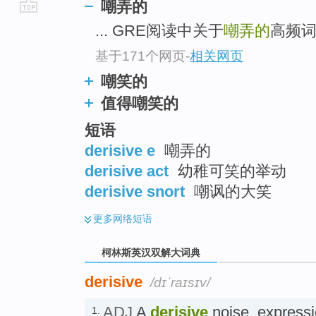
嘲弄的
go
... GRE阅读中关于
嘲弄的
高频
top
基于171个网页
-
相关网页
嘲笑的
值得嘲笑的
短语
derisive e
嘲弄的
derisive act
幼稚可笑的举动
derisive snort
嘲讽的大笑
更多
网络短语
柯林斯英汉双解大词典
derisive
/dɪˈraɪsɪv/
ADJ
A
derisive
noise, expressi
1.