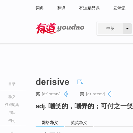
词典
翻译
有道精品课
云笔记
中英
有道 - 网易旗下搜索
derisive
目录
英
[dɪˈraɪsɪv]
美
[dɪˈraɪsɪv]
释义
adj. 嘲笑的，嘲弄的；可付之一
权威词典
用法
例句
网络释义
英英释义