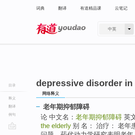
词典
翻译
有道精品课
云笔记
中英
有道 - 网易旗下搜索
depressive disorder in 
目录
网络释义
释义
老年期抑郁障碍
翻译
例句
论 中文名：
老年期抑郁障碍
英
the elderly
别 名： 治疗： 老
go
问题。药代动力学研究表明老年