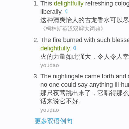
This
delightfully
refreshing
colo
liberally
.
这种
清爽
怡人
的
古龙香水
可以
尽
《柯林斯英汉双解大词典》
The fire burned with
such
bless
delightfully
.
火
的
力量
如此
强大，
令人令人
幸
youdao
The nightingale
came
forth and
no one could
say
anything
ill-h
那
只夜莺跳出
来了
，它
唱得
那么
话
来说它不好。
youdao
更多双语例句