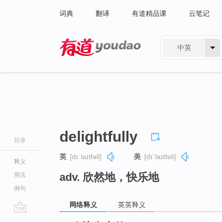
词典
翻译
有道精品课
云笔记
中英
有道 - 网易旗下搜索
delightfully
目录
英
[dɪˈlaɪtfəli]
美
[dɪˈlaɪtfəli]
释义
adv. 欣然地，快乐地
用法
例句
网络释义
英英释义
go