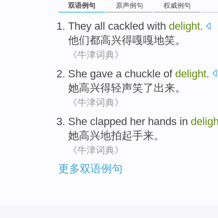
双语例句
原声例句
权威例句
They
all
cackled
with
delight
.
他们
都
高兴得
嘎嘎
地笑。
《牛津词典》
She
gave a
chuckle
of
delight
.
她
高兴得
轻声
笑了出来。
《牛津词典》
She
clapped
her
hands
in
deligh
她
高兴
地
拍
起
手
来。
《牛津词典》
更多双语例句