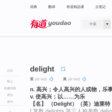
词典
翻译
有道精品课
云笔记
中英
有道 - 网易旗下搜索
delight
目录
英
[dɪˈlaɪt]
美
[dɪˈlaɪt]
释义
n. 高兴；令人高兴的人或物，乐
权威词典
用法
v. 使高兴；以……为乐
例句
【名】 （Delight）（英）迪莱
[ 复数 delights 第三人称单数 deli