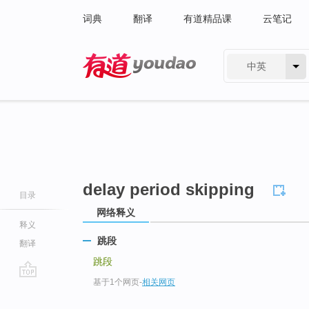
词典
翻译
有道精品课
云笔记
中英
有道 - 网易旗下搜索
delay period skipping
目录
网络释义
释义
跳段
翻译
跳段
基于1个网页
-
相关网页
go
top