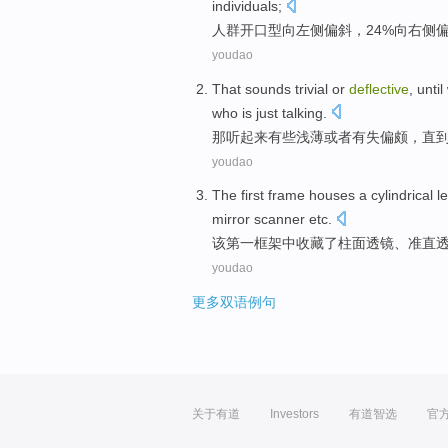
individuals;
人群
开口型
向
左侧偏斜，24%向右侧
youdao
That
sounds
trivial
or
deflective
,
until
who
is just
talking
.
那
听起来
有些浅薄
或者
有失
偏颇
，
直
youdao
The
first
frame
houses
a
cylindrical
l
mirror
scanner
etc
.
该
第一
框架中
收藏
了
柱面
透镜
、
准直
youdao
更多双语例句
关于有道
Investors
有道智选
官