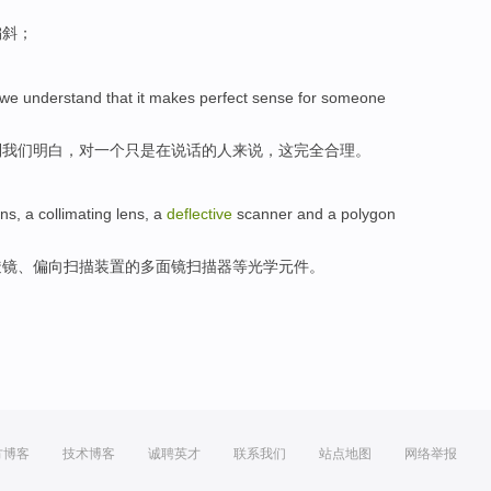
偏斜；
we
understand
that
it
makes perfect
sense
for
someone
到
我们
明白
，
对
一个
只是
在说话的人来说，
这
完全
合理
。
ens
, a
collimating
lens, a
deflective
scanner
and a polygon
透镜、偏向扫描装置的多面
镜
扫描器
等
光学元件。
方博客
技术博客
诚聘英才
联系我们
站点地图
网络举报