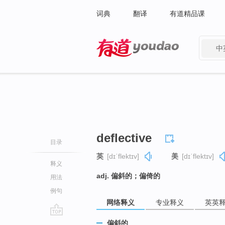
词典
翻译
有道精品课
中
有道 - 网易旗下搜索
deflective
目录
英
[dɪˈflektɪv]
美
[dɪˈflektɪv]
释义
adj. 偏斜的；偏倚的
用法
例句
网络释义
专业释义
英英
go
偏斜的