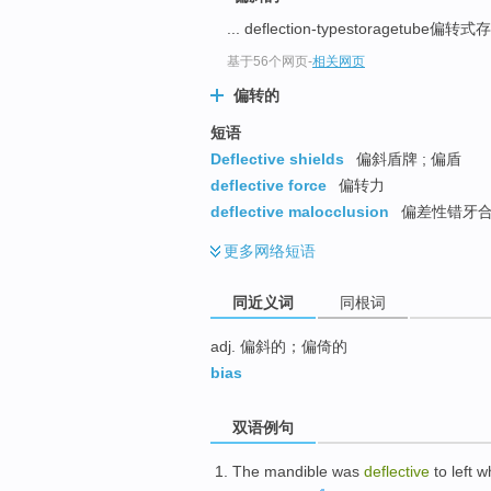
top
... deflection-typestoragetube偏
基于56个网页
-
相关网页
偏转的
短语
Deflective shields
偏斜盾牌 ; 偏盾
deflective force
偏转力
deflective malocclusion
偏差性错牙
更多
网络短语
同近义词
同根词
adj. 偏斜的；偏倚的
bias
双语例句
The mandible
was
deflective
to
left
wh