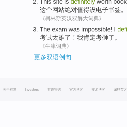
This
site
is
definitely
worth
book
这个
网站
绝对
值得
设电子书签
。
《柯林斯英汉双解大词典》
The exam
was impossible!
I
def
考试
太难了！
我
肯定
考砸了。
《牛津词典》
更多双语例句
关于有道
Investors
有道智选
官方博客
技术博客
诚聘英