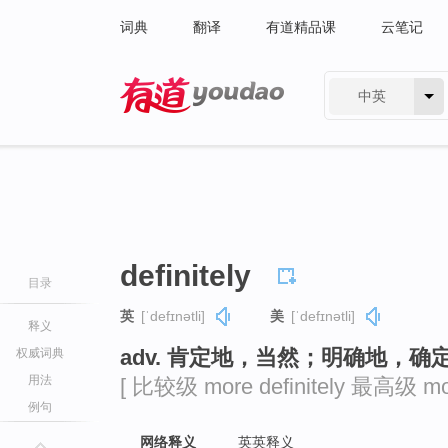
词典
翻译
有道精品课
云笔记
中英
有道 - 网易旗下搜索
definitely
目录
英
[ˈdefɪnətli]
美
[ˈdefɪnətli]
释义
adv. 肯定地，当然；明确地，确
权威词典
用法
[ 比较级 more definitely 最高级 most 
例句
网络释义
英英释义