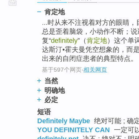
go
肯定地
top
...时从来不注视着对方的眼睛
总是歪着脑袋，小动作不断；说
复“
definitely
”（
肯定地
）这个单
达斯汀•霍夫曼凭空想象的，而
出来的自闭症患者的典型特点。
基于597个网页
-
相关网页
当然
明确地
必定
短语
Definitely Maybe
绝对可能 ; 确
YOU DEFINITELY CAN
一定可
definitely not
决不 ; 绝对不 ; 