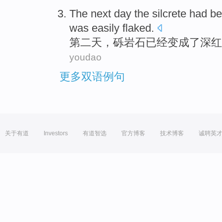
The next
day
the silcrete
had
b
was easily
flaked
.
第二
天
，砾
岩石
已经
变成
了
深
红
youdao
更多双语例句
关于有道
Investors
有道智选
官方博客
技术博客
诚聘英