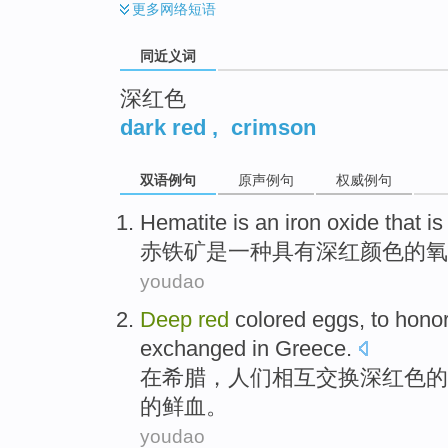
更多
网络短语
同近义词
深红色
dark red
,
crimson
双语例句
原声例句
权威例句
Hematite
is
an
iron oxide
that i
赤铁矿
是
一种
具有深红
颜色
的
氧
youdao
Deep
red
colored eggs
,
to
hono
exchanged
in
Greece
.
在
希腊，
人们
相互交换
深
红色
的
的
鲜血
。
youdao