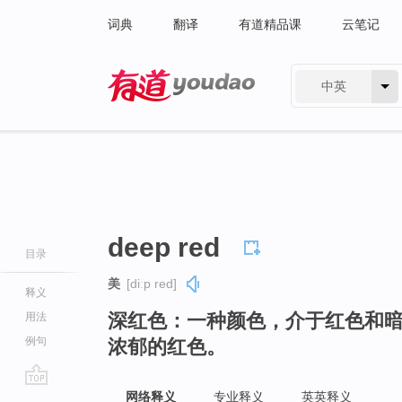
词典
翻译
有道精品课
云笔记
中英
有道 - 网易旗下搜索
deep red
目录
美
[diːp red]
释义
深红色：一种颜色，介于红色和
用法
例句
浓郁的红色。
go
网络释义
专业释义
英英释义