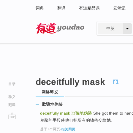
词典
翻译
有道精品课
云笔记
中英
有道 - 网易旗下搜索
deceitfully mask
目录
网络释义
释义
欺骗地伪装
翻译
deceitfully mask
欺骗地伪装
She got them to hand
卑鄙的手段使他们把所有的钱移交给她。
go
基于1个网页
-
相关网页
top