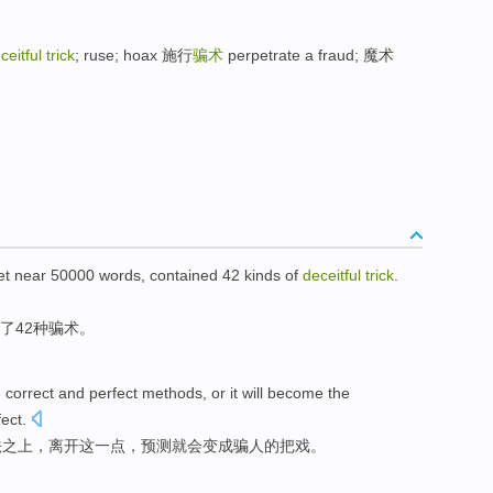
ceitful trick
; ruse; hoax 施行
骗术
perpetrate a fraud; 魔术
et
near
50000
words
,
contained
42
kinds of
deceitful
trick
.
了
42
种
骗术。
e
correct
and
perfect
methods
, or it
will
become
the
ect.
法
之上，离开这一点，预测就
会
变成
骗人
的
把戏
。