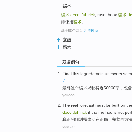
骗术
骗术
deceitful trick
; ruse; hoax
骗术
de
师使用
骗术
。
基于90个网页
-
相关网页
玄虚
惑术
双语例句
Final
this
legerdemain
uncovers secr
最终
这个
骗术
揭秘
将近
50000
字
，
包含
youdao
The
real
forecast
must be
built
on
th
deceitful
trick
if
the method is not perf
真正
的
预测
需
建立
在
正确
、
完善
的
方
youdao