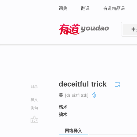
词典
翻译
有道精品课
中
有道 - 网易旗下搜索
deceitful trick
目录
美
[dɪˈsiːtfl trɪk]
释义
惑术
例句
骗术
go
网络释义
top