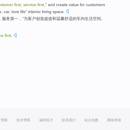
ustomer
first
,
service
first
,"
and
create
value
for
customers
 car, love life"
interior
living
space
.
，
服务
第一，”
为
客户
创造
超值
和
温馨
舒适
的
车内
生活
空间
。
ce
first
.
方博客
技术博客
诚聘英才
联系我们
站点地图
网络举报