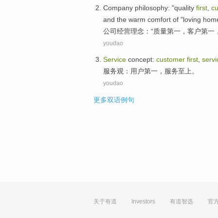
Company
philosophy
: "
quality
first
,
c
and the
warm
comfort
of
"loving home,
公司
经营理念
：“
质量
第一
，
客户
第一
youdao
Service
concept
:
customer
first
,
servi
服务观
：
用户
第一
，
服务
至上
。
youdao
更多双语例句
关于有道
Investors
有道智选
官