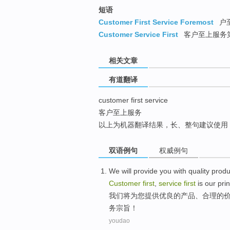
top
短语
Customer First Service Foremost
户至
Customer Service First
客户至上服务
相关文章
有道翻译
customer first service
客户至上服务
以上为机器翻译结果，长、整句建议使用
双语例句
权威例句
We
will
provide
you
with
quality
produ
Customer
first
,
service
first
is
our
prin
我们
将
为
您
提供
优良
的
产品
、
合理
的
务
宗旨
！
youdao