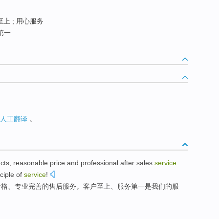
上 ; 用心服务
第一
人工翻译
。
cts
,
reasonable
price
and
professional
after sales
service
.
ciple
of
service
!
价格
、
专业完善
的
售后
服务
。
客户
至上
、服务
第一
是
我们
的服