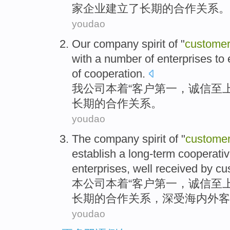
家企业
建立
了
长期
的
合作
关系。
youdao
Our
company
spirit
of
"
custome
with
a number
of
enterprises
to 
of
cooperation
.
我
公司
本着
“
客户
第一
，
诚信
至
长期
的
合作
关系
。
youdao
The company
spirit of
"
custome
establish
a
long-term
cooperati
enterprises
, well
received by
cu
本
公司
本着
“
客户
第一
，
诚信
至
长期
的
合作
关系
，
深受
海内外
客
youdao