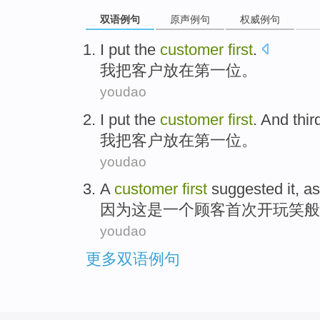
双语例句
原声例句
权威例句
I
put
the
customer
first
.
我
把
客户
放在第一位。
youdao
I
put the
customer
first
. And thir
我
把
客户
放在
第一位
。
youdao
A
customer
first
suggested
it
, a
因为这
是
一个
顾客
首次
开玩笑般
youdao
更多双语例句