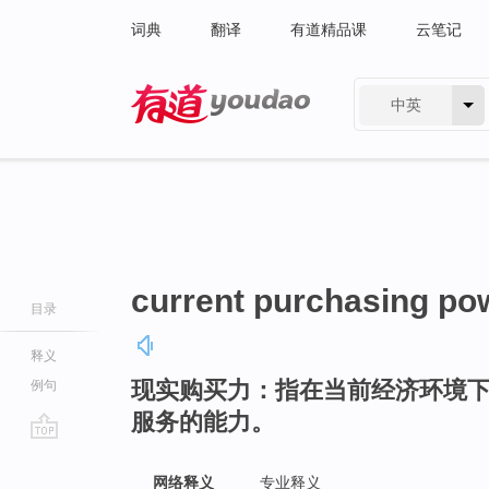
词典
翻译
有道精品课
云笔记
中英
有道 - 网易旗下搜索
current purchasing po
目录
释义
现实购买力：指在当前经济环境
例句
服务的能力。
go
top
网络释义
专业释义