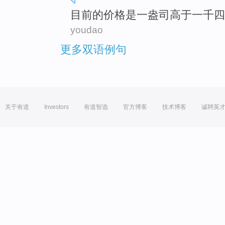
目前
的
价格
是
一
盎司
高于
一千四
youdao
更多双语例句
关于有道
Investors
有道智选
官方博客
技术博客
诚聘英