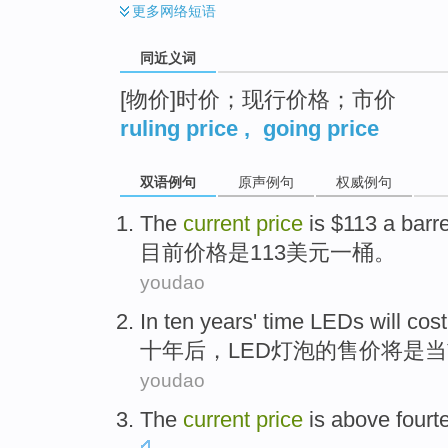
更多
网络短语
同近义词
[物价]时价；现行价格；市价
ruling price
,
going price
双语例句
原声例句
权威例句
The
current
price
is
$113
a
barre
目前
价格
是
113美元
一
桶
。
youdao
In ten
years
' time LEDs
will
cost
十
年后
，
LED
灯泡
的
售价
将
是
当
youdao
The
current
price
is
above
fourt